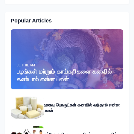
Popular Articles
JOTHIDAM
பழங்கள் மற்றும் காய்கறிகளை கனவில்
கண்டால் என்ன பலன்
உணவு பொருட்கள் கனவில் வந்தால் என்ன
பலன்