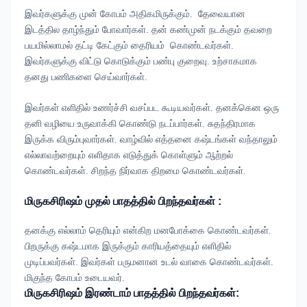
இவர்களுக்கு முன் கோபம் அதிகமிருக்கும்.
தேவையான
இடத்தில தாழ்ந்தும்
போவார்கள். தன் கண்முன் நடக்கும் தவறை
பயமில்லாமல் தட்டி கேட்கும் தைரியம்
கொண்டவர்கள்.
இவர்களுக்கு விட்டு கொடுக்கும் பண்பு குறைவு. உற்சாகமாக
தனது பணிகளை செய்வார்கள்.
இவர்கள் எளிதில் உணர்ச்சி வசப்பட கூடியவர்கள். தனக்கென ஒரு
தனி வழியை உருவாக்கி கொண்டு நடப்பார்கள். சுதந்திரமாக
இருக்க விரும்புவார்கள். வாழ்வில்
எத்தனை கஷ்டங்கள் வந்தாலும்
எல்லாவற்றையும் எளிதாக எடுத்துக் கொள்ளும் ஆற்றல்
கொண்டவர்கள். சிறந்த நிர்வாக திறமை கொண்டவர்கள்.
மிருகசிரிஷம்
முதல் பாதத்தில் பிறந்தவர்கள் :
தனக்கு எல்லாம் தெரியும் என்கிற மனபோக்கை கொண்டவர்கள்.
பிறருக்கு கஷ்டமாக இருக்கும் காரியத்தையும் எளிதில்
முடிப்பவர்கள். இவர்கள் பருமனான உடல் வாகை கொண்டவர்கள்.
மிகுந்த கோபம் உடையவர்.
மிருகசிரிஷம்
இரண்டாம் பாதத்தில் பிறந்தவர்கள்: