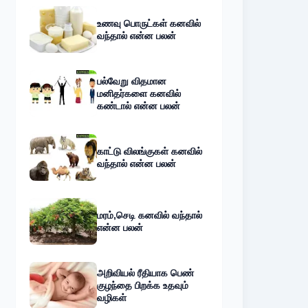
உணவு பொருட்கள் கனவில்
வந்தால் என்ன பலன்
பல்வேறு விதமான
மனிதர்களை கனவில்
கண்டால் என்ன பலன்
காட்டு விலங்குகள் கனவில்
வந்தால் என்ன பலன்
மரம்,செடி கனவில் வந்தால்
என்ன பலன்
அறிவியல் ரீதியாக பெண்
குழந்தை பிறக்க உதவும்
வழிகள்