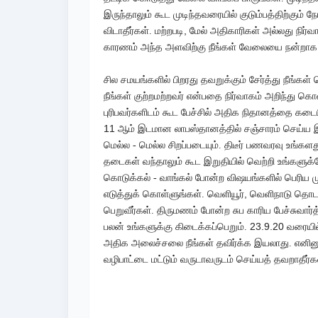
இருந்தாலும் கூட முடிந்தவரையில் குடும்பத்திற்கும்
,
விடாதீர்கள். மற்றபடி
மேல் அதிகாரிகள் அல்லது நிர்
காரணம் அந்த அளவிற்கு நீங்கள் வேலையை நன்றாக
சில சமயங்களில் பிறரது தவறுக்கும் சேர்த்து நீங்கள்
நீங்கள் குற்றமற்றவர் என்பதை நிர்வாகம் அறிந்து கொள
புரிபவர்களிடம் கூட பேச்சில் அதிக நிதானத்தை கடைப
11
ஆம் இடமான லாபஸ்தானத்தில் சஞ்சாரம் செய்ய இர
மெல்ல - மெல்ல சிறப்படையும். திடீர் பணவரவு உங்கள
தடைகள் வந்தாலும் கூட இறுதியில் வெற்றி உங்களுக்
கொடுக்கல் - வாங்கல் போன்ற விஷயங்களில் பெரிய மு
,
எடுத்துக் கொள்ளுங்கள். வெளியூர்
வெளிநாடு தொடர
பெறுவீர்கள். திருமணம் போன்ற சுப காரிய பேச்சுவார்
23.9.20
பலன் உங்களுக்கு கிடைக்கப்பெறும்.
வரையில
அதிக அலைச்சலை நீங்கள் தவிர்க்க இயலாது. எனினும்
வழிபாட்டை மட்டும் வருடாவருடம் செய்யத் தவறாதீர்