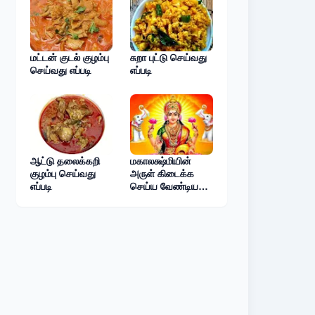
மட்டன் குடல் குழம்பு
சுறா புட்டு செய்வது
செய்வது எப்படி
எப்படி
ஆட்டு தலைக்கறி
மகாலக்ஷ்மியின்
குழம்பு செய்வது
அருள் கிடைக்க
எப்படி
செய்ய வேண்டிய
லக்ஷ்மி குபேர
பூஜையும் அதன்
சிறப்புகளும்