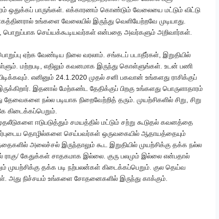
 நேரம் ஒதுக்கப் பாருங்கள். எக்காரணம் கொண்டும் வேலையை மட்டும் விட்டு
வாகத்தினரால் உங்களை வேலையில் இருந்து வெளியேற்றவே முடியாது.
,
பொறுப்பாக செய்யக்கூடியவர்கள் என்பதை அவர்களும் அறிவார்கள்.
,
 பொறுப்பு ஏற்க வேண்டிய நிலை வரலாம். சங்கடப் படாதீர்கள்
இறுதியில்
,
்ளும். மற்றபடி
எதிலும் கவனமாக இருந்து கொள்ளுங்கள். உடன் பணி
24.1.2020
ிடிக்கவும். எனினும்
முதல் சனி பகவான் உங்களது ராசிக்குப்
ுக்கிறார். இதனால் மேற்கண்ட தேதிக்குப் பிறகு உங்களது பொருளாதாரம்
,
து தேவைகளை நல்ல படியாக நிறைவேற்றித் தரும். முயற்சிகளில் சிறு
சிறு
கே கிடைக்கப்பெறும்.
தலீடுகளை ஈடுபடுத்தும் சமயத்தில் மட்டும் சற்று கூடுதல் கவனத்தை
்புடைய தொழில்களை செய்பவர்கள் ஒருவகையில் ஆதாயத்தையும்
த்தைகளில் அலைச்சல் இருந்தாலும் கூட இறுதியில் முயற்சிக்கு தக்க நல்ல
் ராகு/ கேதுக்கள் சாதகமாக இல்லை. குரு பலமும் இல்லை என்பதால்
 முயற்சிக்கு தக்க படி நற்பலன்கள் கிடைக்கப்பெறும். குல தெய்வ
கள். அது நிச்சயம் உங்களை சோதனைகளில் இருந்து காக்கும்.